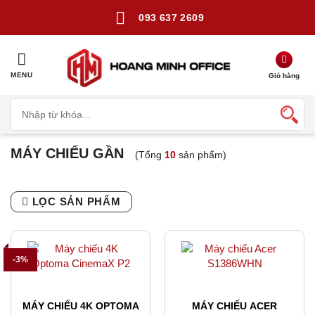
Bỏ
093 637 2609
qua
nội
dung
MENU
MÁY CHIẾU GẦN
(Tổng
10
sản phẩm)
LỌC SẢN PHẨM
-3%
MÁY CHIẾU 4K OPTOMA
MÁY CHIẾU ACER