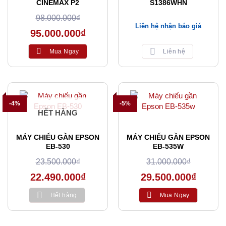
CINEMAX P2
S1386WHN
98.000.000
₫
Liên hệ nhận báo giá
95.000.000
₫
Mua Ngay
Liên hệ
-4%
-5%
HẾT HÀNG
MÁY CHIẾU GẦN EPSON
MÁY CHIẾU GẦN EPSON
EB-530
EB-535W
23.500.000
₫
31.000.000
₫
22.490.000
₫
29.500.000
₫
Hết hàng
Mua Ngay