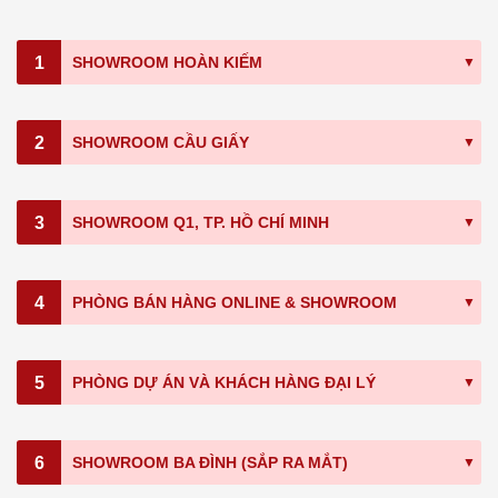
1
SHOWROOM HOÀN KIẾM
2
SHOWROOM CẦU GIẤY
3
SHOWROOM Q1, TP. HỒ CHÍ MINH
4
PHÒNG BÁN HÀNG ONLINE & SHOWROOM
5
PHÒNG DỰ ÁN VÀ KHÁCH HÀNG ĐẠI LÝ
6
SHOWROOM BA ĐÌNH (SẮP RA MẮT)